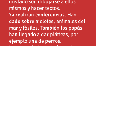
gustado son dibujarse a ellos
mismos y hacer textos.
Ya realizan conferencias. Han
dado sobre ajolotes, animales del
mar y fósiles. También los papás
han llegado a dar pláticas, por
ejemplo una de perros.
Les gusta la hora de áreas. Las
áreas más populares son la de
arte y la de construcción. Las
disfrutan mucho.
Todavía no han plantado en las
parcelas, pero planean sembrar
zanahorias el próximo año
(2017).
Están planeando hacer dos visitas
una al zoológico y otra al jardín
botánico.
Claudia ya les terminó de leer
“Las mil y una noches” y les gustó
mucho, ahora les va empezar a