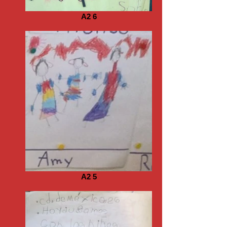
A2 6
A2 5